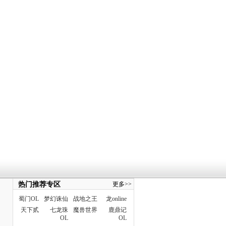
热门推荐专区
更多>>
蜀门OL
梦幻诛仙
战地之王
龙online
天下贰
七龙珠
魔兽世界
鹿鼎记
OL
OL