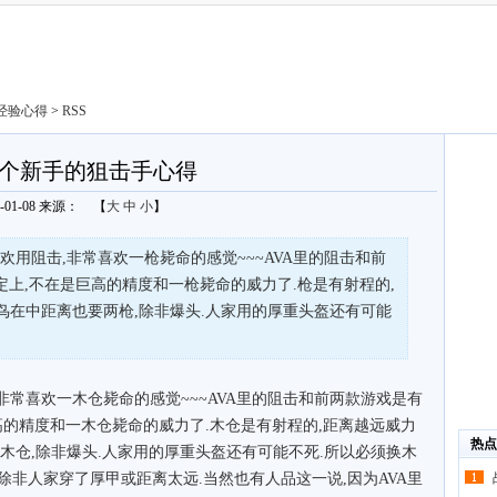
经验心得
>
RSS
个新手的狙击手心得
0-01-08 来源：
【
大
中
小
】
喜欢用阻击,非常喜欢一枪毙命的感觉~~~AVA里的阻击和前
定上,不在是巨高的精度和一枪毙命的威力了.枪是有射程的,
鸟在中距离也要两枪,除非爆头.人家用的厚重头盔还有可能
非常喜欢一木仓毙命的感觉~~~AVA里的阻击和前两款游戏是有
高的精度和一木仓毙命的威力了.木仓是有射程的,距离越远威力
热点
木仓,除非爆头.人家用的厚重头盔还有可能不死.所以必须换木
死.除非人家穿了厚甲或距离太远.当然也有人品这一说,因为AVA里