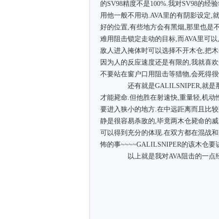
的SV98精度不是100%.我对SV98
用他一般不用动.AVA里的有阴影设定
好的位置,有些地方会有黑烟,那里也是不
难用阻击锁定走动的目标,而AVA里可以
敌人进入掩体时可以选择不开木仓,把木
因为人的反应速度还是有限的,我就喜欢这
不要站在窗户口用阻击等猎物,会死得很
还有就是GALILSNIPER,就
才能毙命.但他胜在射速快,重量轻,机
要进入狭小的地方.在中远距离而且比
静是很容易杀敌的,毕竟两木仓毙命的威
可以得到充分的体现.在双方都在混战
怖的事~~~~GALILSNIPER的该木仓
以上就是我对AVA阻击的一点经