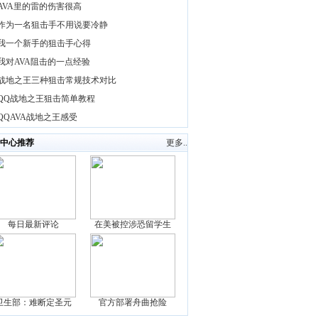
AVA里的雷的伤害很高
作为一名狙击手不用说要冷静
我一个新手的狙击手心得
我对AVA阻击的一点经验
战地之王三种狙击常规技术对比
QQ战地之王狙击简单教程
QQAVA战地之王感受
中心推荐
更多..
每日最新评论
在美被控涉恐留学生
卫生部：难断定圣元
官方部署舟曲抢险