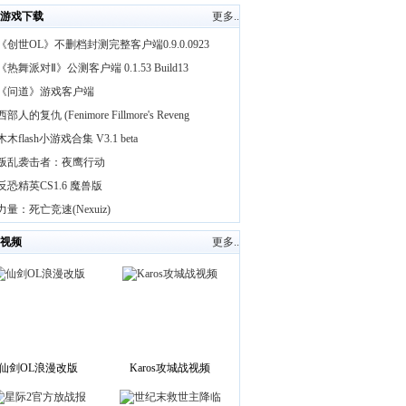
游戏下载
更多..
《创世OL》不删档封测完整客户端0.9.0.0923
《热舞派对Ⅱ》公测客户端 0.1.53 Build13
《问道》游戏客户端
西部人的复仇 (Fenimore Fillmore's Reveng
木木flash小游戏合集 V3.1 beta
叛乱袭击者：夜鹰行动
反恐精英CS1.6 魔兽版
力量：死亡竞速(Nexuiz)
视频
更多..
仙剑OL浪漫改版
Karos攻城战视频