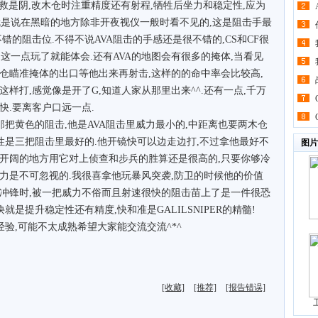
的经验救是阴,改木仓时注重精度还有射程,牺牲后坐力和稳定性,应为
,就是说在黑暗的地方除非开夜视仪一般时看不见的,这是阻击手最
错的阻击位.不得不说AVA阻击的手感还是很不错的,CS和CF很
,这一点玩了就能体会.还有AVA的地图会有很多的掩体,当看见
仓瞄准掩体的出口等他出来再射击,这样的的命中率会比较高,
样打,感觉像是开了G,知道人家从那里出来^^.还有一点,千万
快.要离客户口远一点.
是那把黄色的阻击,他是AVA阻击里威力最小的,中距离也要两木仓
动性是三把阻击里最好的.他开镜快可以边走边打,不过拿他最好不
图片
较开阔的地方用它对上侦查和步兵的胜算还是很高的,只要你够冷
力是不可忽视的.我很喜拿他玩暴风突袭,防卫的时候他的价值
和冲锋时,被一把威力不俗而且射速很快的阻击苗上了是一件很恐
要诀就是提升稳定性还有精度,快和准是GALILSNIPER的精髓!
验,可能不太成熟希望大家能交流交流^*^
[收藏]
[推荐]
[报告错误]