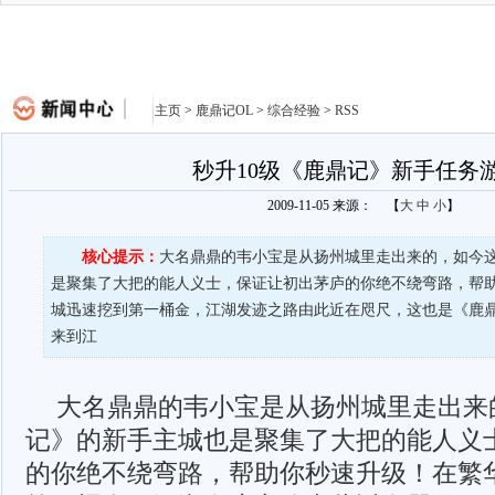
主页
>
鹿鼎记OL
>
综合经验
>
RSS
秒升10级《鹿鼎记》新手任务
2009-11-05 来源：
【
大
中
小
】
核心提示：
大名鼎鼎的韦小宝是从扬州城里走出来的，如今
是聚集了大把的能人义士，保证让初出茅庐的你绝不绕弯路，帮
城迅速挖到第一桶金，江湖发迹之路由此近在咫尺，这也是《鹿
来到江
大名鼎鼎的韦小宝是从扬州城里走出来
记》的新手主城也是聚集了大把的能人义
的你绝不绕弯路，帮助你秒速升级！在繁