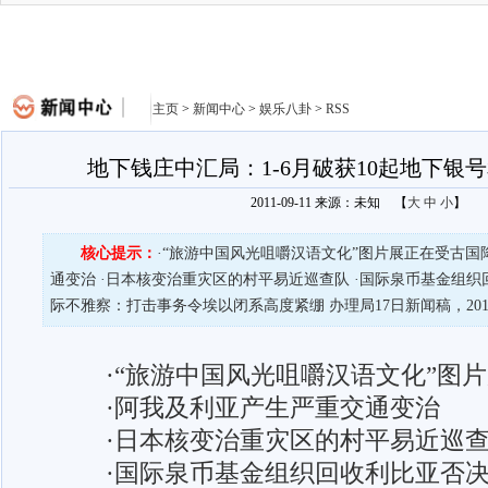
主页
>
新闻中心
>
娱乐八卦
>
RSS
地下钱庄中汇局：1-6月破获10起地下银
2011-09-11 来源：未知
【
大
中
小
】
核心提示：
·“旅游中国风光咀嚼汉语文化”图片展正在受古国
通变治 ·日本核变治重灾区的村平易近巡查队 ·国际泉币基金组织
际不雅察：打击事务令埃以闭系高度紧绷 办理局17日新闻稿，20
·“旅游中国风光咀嚼汉语文化”图片
·阿我及利亚产生严重交通变治
·日本核变治重灾区的村平易近巡
·国际泉币基金组织回收利比亚否决