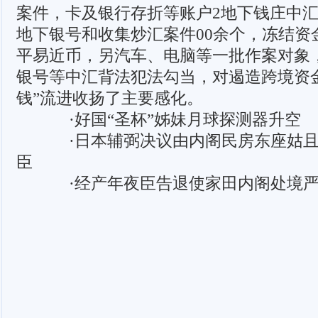
案件，卡及银行存折等账户2地下钱庄中汇局
地下银号和收集炒汇案件00余个，冻结资金
平易近币，另汽车、电脑等一批作案对象
银号等中汇背法犯法勾当，对遏造跨境资
钱”流进收扬了主要感化。
·好国“圣杯”姊妹月球探测器升空
·日本辅弼决议由内阁民房东座姑且
臣
·经产年夜臣告退使家田内阁处境