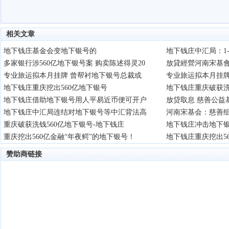
相关文章
地下钱庄基金会变地下银号的
地下钱庄中汇局：1
多家银行涉560亿地下银号案 购卖陈述得灵20
放貸經營河南宋基會成
专业旅运拟本月挂牌 曾帮衬地下银号总裁或
专业旅运拟本月挂牌
地下钱庄重庆挖出560亿地下银号
地下钱庄重庆破获洗
地下钱庄借助地下银号用人平易近币便可开户
放贷取息 慈善公益
地下钱庄中汇局连结对地下银号等中汇背法高
河南宋基会：慈善组
重庆破获洗钱560亿地下银号-地下钱庄
地下钱庄冲击地下
重庆挖出560亿金融“年夜鳄”的地下银号！
地下钱庄重庆挖出5
赞助商链接