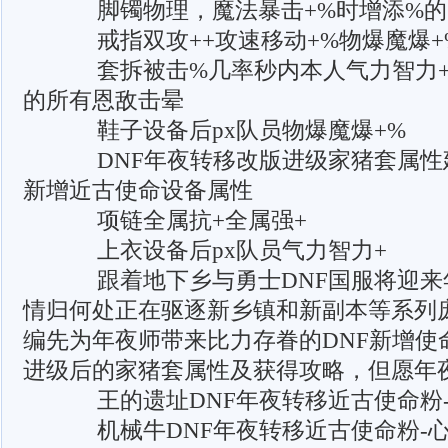
脚镯物理，魔法暴击+%时增添%的(
戒指双攻++攻速移动+%物爆魔爆+
套拆被击%几率秒内本人气力智力+
的所有恩敌击晕
鞋子设备后px队员物爆魔爆+%
DNF年夜转移改版进级家猪套属性
新增近古使命设备属性
项链全属抗+全属强+
上衣设备后px队员气力智力+
跟着地下乡与勇士DNF国服将迎来
情归何处正在驱逐新乡镇和新副本等系列
编先为年夜师带来比力存眷的DNF新增使
进级后的家猪套属性及获得攻略，但愿年夜
王的遗址DNF年夜转移近古使命粉
机械牛DNF年夜转移近古使命粉-