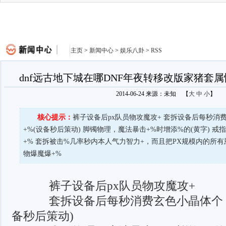
主页
>
新闻中心
>
娱乐八卦
>
RSS
dnf远古地下城在哪DNF年夜转移改版家猪套
2014-06-24 来源：未知
【
大
中
小
】
核心提示：
裤子设备后px队员物攻魔攻+ 套拆设备后每秒消
+%(设备秒后策动) 脚镯物理，魔法暴击+%时增添%的(黄字) 戒
+% 套拆被击%几率秒内本人气力智力+，而且把PX规模内的所有
物爆魔爆+%
裤子设备后px队员物攻魔攻+
套拆设备后每秒消费玄色小晶体个，
备秒后策动)