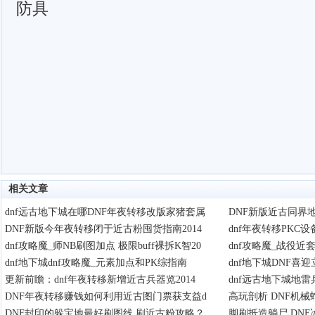
防具
相关文章
dnf远古地下城在哪DNF年夜转移改版家猪套属
DNF新版近古同界地
DNF新版今年夜转移闭于近古粉囤货指南2014
dnf年夜转移PKC
dnf攻略魔_师NB刷图加点 极限buff裸拆K智20
dnf攻略魔_战役近
dnf地下城dnf攻略魔_元素加点和PK综指南
dnf地下城DNF喜
更新前瞻：dnf年夜转移新增近古兵器览2014
dnf远古地下城地雷
DNF年夜转移赚钱如何利用近古图门票获支益d
高玩剖析 DNF机
DNF封印的躲宝地最好刷图线 刷近古粉攻略？
脚刷抵造躺尸 DNF