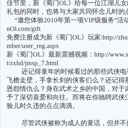
佳节里，新《蜀门OL》给每一位江湖儿
礼包的同时，也将与大家共同怀念儿时的
“邀您体验2010年第一项VIP级服务”活动
nOl.com/gift
免费注册成为新《蜀门OL》玩家:http://zhuce.s
mber/user_reg.aspx
新《蜀门OL》最新震撼视频：http://www.shum
t/zxhd/jmsp_7.html
还记得童年的时候看过的那些武侠电
飞檐走壁，手拿长剑的侠客们么？还记得
恩怨情仇么？身在武术之乡的中国，对于
予了深切喜爱和向往。而将在你驰聘武侠
验儿时久违的点点滴滴。
尽管武侠被称为成人的童话，但并不