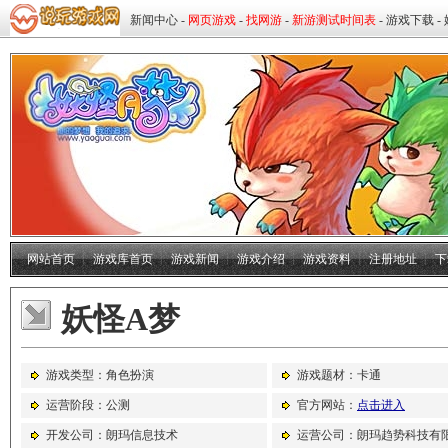
网站首页
┊
游戏库首页
┊
游戏新闻
┊
游戏介绍
┊
游戏资料
┊
注册地址
┊
下
妖怪A梦
游戏类型：角色扮演
游戏题材：卡通
运营阶段：公测
官方网站：
点击进入
开发公司：朗玛信息技术
运营公司：朗玛趋势科技有