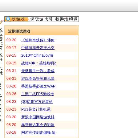
近期测试游戏
09-20
《仙剑奇侠传》伴你
09-17
过寒假
中韩游戏开发技术交
09-15
流会
2010年ChinaJoy游
09-15
戏展
战锤40K：英雄黎明2
08-31
天纵携手一汽，欲成
08-31
行内异业合作的领导者
游戏圈高管离职风暴
08-26
手游新手必读之WAP
08-26
包月
主流二战FPS游戏专
08-23
题
QQ幻想官方记者站
08-23
PS3是套计算机系
08-20
统！索尼官方QA泄漏
新浪中国网络游戏排
08-20
行榜专题第一期
暴雪被诉案会否影响
08-18
WLK审批
网游宣传剑走偏锋 情