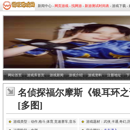
网站首页
┊
游戏库首页
┊
游戏新闻
┊
游戏介绍
┊
游戏资料
┊
注册地址
┊
下
名侦探福尔摩斯《银耳环之
[多图]
游戏类型：动作,格斗,体育,竞速赛车,音乐
游戏题材：武侠,卡通,奇幻,历
舞蹈,回合战斗,角色扮演,FPS枪战,射击战斗,益
话,都市,音乐舞蹈,体育