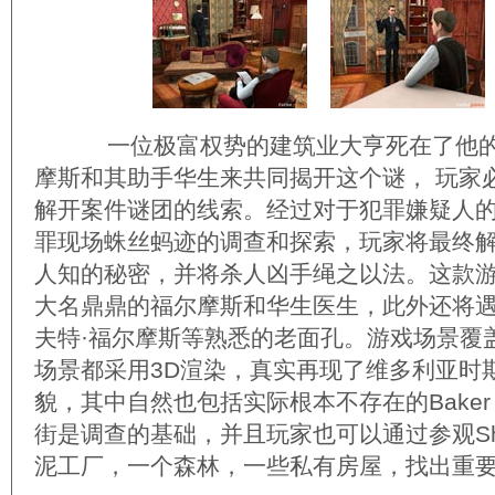
一位极富权势的建筑业大亨死在了他的
摩斯和其助手华生来共同揭开这个谜， 玩家
解开案件谜团的线索。经过对于犯罪嫌疑人
罪现场蛛丝蚂迹的调查和探索，玩家将最终
人知的秘密，并将杀人凶手绳之以法。这款
大名鼎鼎的福尔摩斯和华生医生，此外还将
夫特·福尔摩斯等熟悉的老面孔。游戏场景覆
场景都采用3D渲染，真实再现了维多利亚时
貌，其中自然也包括实际根本不存在的Baker（
街是调查的基础，并且玩家也可以通过参观Sherr
泥工厂，一个森林，一些私有房屋，找出重